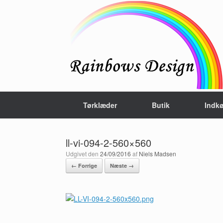
Gå
til
indhold
Tørklæder
Butik
Indk
ll-vi-094-2-560×560
Udgivet den
24/09/2016
af
Niels Madsen
← Forrige
Næste →