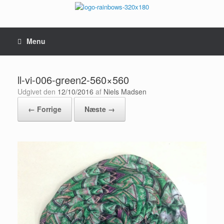
Gå
til
indhold
Menu
ll-vi-006-green2-560×560
Udgivet den
12/10/2016
af
Niels Madsen
← Forrige
Næste →