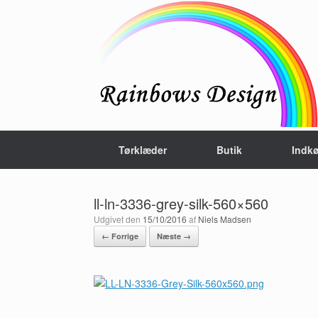
Gå
til
indhold
Tørklæder
Butik
Indk
ll-ln-3336-grey-silk-560×560
Udgivet den
15/10/2016
af
Niels Madsen
← Forrige
Næste →