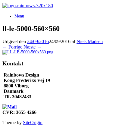
Gå
til
indhold
Menu
ll-le-5000-560×560
Udgivet den
24/09/2016
24/09/2016
af
Niels Madsen
← Forrige
Næste →
Kontakt
Rainbows Design
Kong Frederiks Vej 19
8800 Viborg
Danmark
Tlf. 30482433
CVR: 3655 4266
Theme by
SiteOrigin