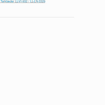
 Tørklæder LL-VI-932 / LL-LN-3329