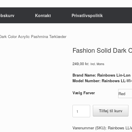
øbskurv
Kontakt
Privatlivspolitik
Dark Color Acrylic Pashmina Tørklæder
Fashion Solid Dark 
249,00
kr.
Incl. Moms
Brand Name: Rainbows Lin-Lon
Model Number: Rainbows LL-VI-9
Vælg Farver
Fashion
Tilføj til kurv
Solid
Dark
Color
Varenummer (SKU):
Rainbows LL-V
Acrylic