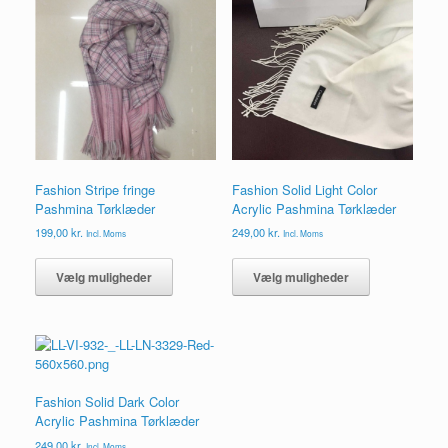
lav
til
høj
Fashion Stripe fringe
Fashion Solid Light Color
Pashmina Tørklæder
Acrylic Pashmina Tørklæder
199,00
kr.
249,00
kr.
Incl. Moms
Incl. Moms
Dette
Dette
vare
vare
Vælg muligheder
Vælg muligheder
har
har
flere
flere
varianter.
varianter.
Mulighederne
Mulighederne
kan
kan
vælges
vælges
Fashion Solid Dark Color
på
på
Acrylic Pashmina Tørklæder
varesiden
varesiden
249,00
kr.
Incl. Moms