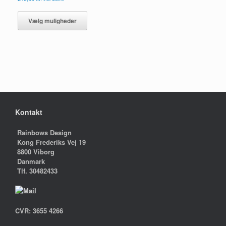
Dette
vare
Vælg muligheder
har
flere
varianter.
Mulighederne
kan
vælges
på
varesiden
Kontakt
Rainbows Design
Kong Frederiks Vej 19
8800 Viborg
Danmark
Tlf. 30482433
CVR: 3655 4266