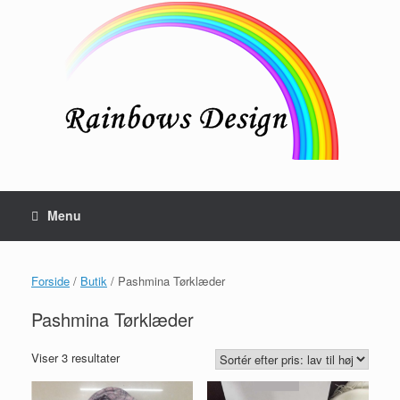
Gå
til
indhold
Menu
Forside
/
Butik
/ Pashmina Tørklæder
Pashmina Tørklæder
Sorteret
Viser 3 resultater
efter
pris: