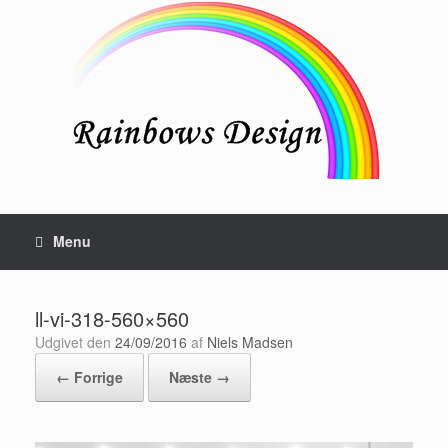
Gå
til
indhold
Menu
ll-vi-318-560×560
Udgivet den
24/09/2016
af
Niels Madsen
← Forrige
Næste →